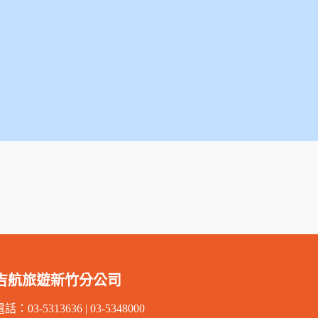
吉航旅遊新竹分公司
話：03-5313636 | 03-5348000